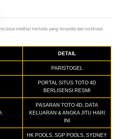
mu bisa melihat metode yang tersedia dan estimasi
DETAIL
PARISTOGEL
PORTAL SITUS TOTO 4D
BERLISENSI RESMI
PASARAN TOTO 4D, DATA
A
KELUARAN & ANGKA JITU HARI
INI
HK POOLS, SGP POOLS, SYDNEY