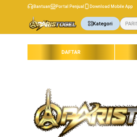
Bantuan
Portal Penjual
Download Mobile App
Kategori
PARI
DAFTAR